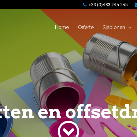
+33 (0)483 244 245
Home
Offerte
Sjablonen
ten en offset