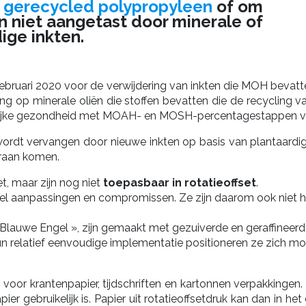
p
gerecycled polypropyleen
of om
n niet aangetast door minerale of
ige inkten.
 februari 2020 voor de verwijdering van inkten die MOH bevat
ng op minerale oliën die stoffen bevatten die de recycling v
lijke gezondheid met MOAH- en MOSH-percentagestappen van 
ordt vervangen door nieuwe inkten op basis van plantaardige 
eraan komen.
t, maar zijn nog niet
toepasbaar in rotatieoffset
.
veel aanpassingen en compromissen. Ze zijn daarom ook niet he
Blauwe Engel », zijn gemaakt met gezuiverde en geraffineerd
n relatief eenvoudige implementatie positioneren ze zich mo
voor krantenpapier, tijdschriften en kartonnen verpakkingen.
er gebruikelijk is. Papier uit rotatieoffsetdruk kan dan in h