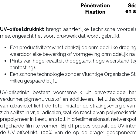
UV-offsetdrukinkt
brengt aanzienlijke technische voorde
mee, ongeacht het soort drukwerk dat wordt gebruikt.
Een productiviteitswinst dankzij de onmiddellijke droging 
waardoor elke bewerking of vormgeving onmiddellijk na he
Prints van hoge kwaliteit (hoogglans, hoge weerstand t
aantasting).
Een schone technologie zonder Vluchtige Organische St
milieu gespaard blijft.
UV-offsetinkt bestaat voornamelijk uit onverzadigde hars,
verdunner, pigment, vulstof en additieven. Het uithardingspr
van ultraviolet licht de foto-initiator de stralingsenergie van
zich splitst in vrije radicalen, wat de reactie van polymerisat
prepolymeer initieert, en stolt in driedimensionaal netwerkpo
​​uitgeharde film te vormen. Bij dit proces bepaalt de UV-inte
de UV-offsetinkt. 100% van de op de drager gedeponeerd