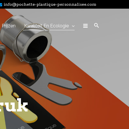
info@pochette-plastique-personnalisee.com
SEARCH
Prijzen
Kwaliteit En Ecologie
Home
Offerte
Sjablonen
Prijzen
druk
Kwaliteit en ecologie