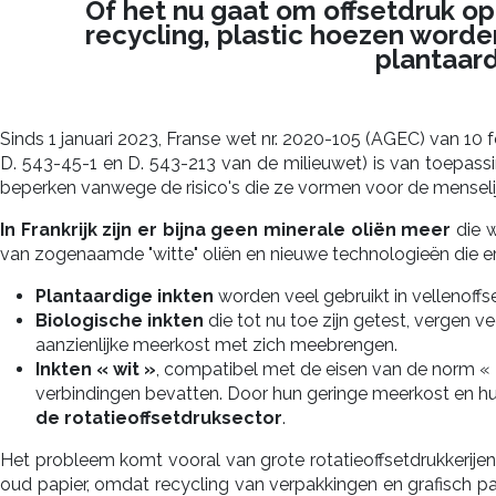
Of het nu gaat om offsetdruk o
recycling, plastic hoezen worde
plantaard
Sinds 1 januari 2023, Franse wet nr. 2020-105 (AGEC) van 10
D. 543-45-1 en D. 543-213 van de milieuwet) is van toepassi
beperken vanwege de risico's die ze vormen voor de mense
In Frankrijk zijn er bijna geen minerale oliën meer
die w
van zogenaamde "witte" oliën en nieuwe technologieën die 
Plantaardige inkten
worden veel gebruikt in vellenoffse
Biologische inkten
die tot nu toe zijn getest, vergen 
aanzienlijke meerkost met zich meebrengen.
Inkten « wit »
, compatibel met de eisen van de norm « 
verbindingen bevatten. Door hun geringe meerkost en hu
de rotatieoffsetdruksector
.
Het probleem komt vooral van grote rotatieoffsetdrukkerijen 
oud papier, omdat recycling van verpakkingen en grafisch papi